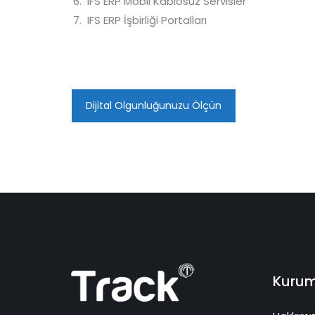
IFS ERP Mobil Kablosuz Servisler
IFS ERP İşbirliği Portalları
Dijital Olgunluğunuzu Ölçün
Kurum