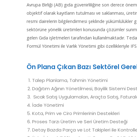
Avrupa Birliği (AB) gıda güvenirliliğine son derece ön
objektif olarak kayıtların tutulması ve saklanması, üret
resmi dairelerin bilgilendirmesi şeklinde yükümlülükler g
sektörüne yönelik üretimleri konusunda çözümler sunmakt
gelen Gıda işletmeleri tarafından kullanılmaktadır. Ted
Formül Yönetimi ile Varlık Yönetimi gibi özellikleriyle I
Ön Plana Çıkan Bazı Sektörel Gere
Talep Planlama, Tahmin Yönetimi
Dağıtım Ağının Yönetilmesi, Bayilik Sistemi Deste
Sıcak Satış Uygulamaları, Araçta Satış, Fatur
İade Yönetimi
Kota, Prim ve Ciro Primlerinin Destekleri
Proses Tarzı Üretim ve Seri Üretim Desteği
Detay Bazda Parça ve Lot Takipleri ile Kontrolle