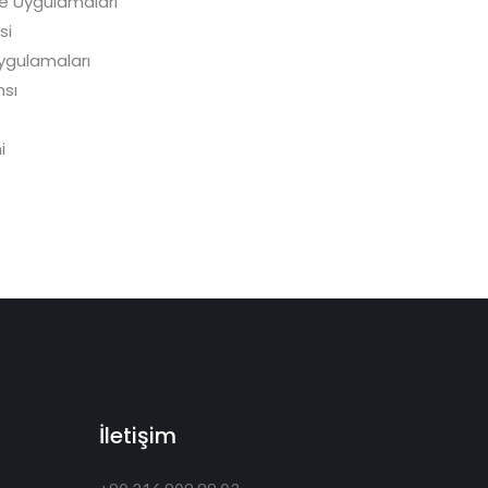
e Uygulamaları
si
Uygulamaları
nsı
i
İletişim