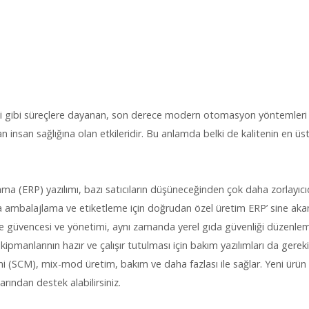
ibi gibi süreçlere dayanan, son derece modern otomasyon yöntemleri i
 insan sağlığına olan etkileridir. Bu anlamda belki de kalitenin en ü
ma (ERP) yazılımı, bazı satıcıların düşüneceğinden çok daha zorlayıcıd
 ambalajlama ve etiketleme için doğrudan özel üretim ERP’ sine akan v
ite güvencesi ve yönetimi, aynı zamanda yerel gıda güvenliği düzenleme
manlarının hazır ve çalışır tutulması için bakım yazılımları da gerekir
imi (SCM), mix-mod üretim, bakım ve daha fazlası ile sağlar. Yeni ürün
rından destek alabilirsiniz.