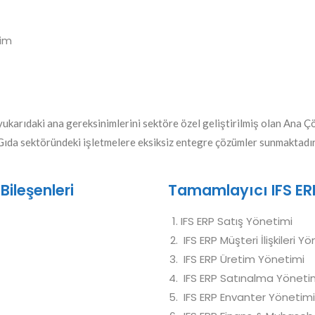
tim
ukarıdaki ana gereksinimlerini sektöre özel geliştirilmiş olan Ana Çö
Gıda sektöründeki işletmelere eksiksiz entegre çözümler sunmaktadır
ileşenleri
Tamamlayıcı IFS ERP
IFS ERP Satış Yönetimi
IFS ERP Müşteri İlişkileri 
IFS ERP Üretim Yönetimi
IFS ERP Satınalma Yöneti
IFS ERP Envanter Yönetimi