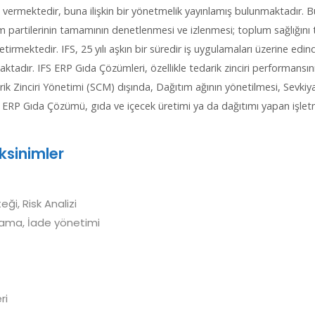
em vermektedir, buna ilişkin bir yönetmelik yayınlamış bulunmaktadır
im partilerinin tamamının denetlenmesi ve izlenmesi; toplum sağlığını t
etirmektedir. IFS, 25 yılı aşkın bir süredir iş uygulamaları üzerine edi
adır. IFS ERP Gıda Çözümleri, özellikle tedarik zinciri performansını
arik Zinciri Yönetimi (SCM) dışında, Dağıtım ağının yönetilmesi, Sev
FS ERP Gıda Çözümü, gıda ve içecek üretimi ya da dağıtımı yapan işletme
ksinimler
ği, Risk Analizi
alama, İade yönetimi
ri