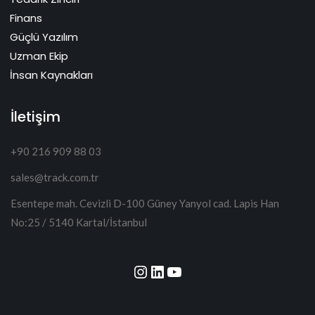
Finans
Güçlü Yazılım
Uzman Ekip
İnsan Kaynakları
İletişim
+90 216 909 88 03
sales@track.com.tr
Esentepe mah. Cevizli D-100 Güney Yanyol cad. Lapis Han
No:25 / 5140 Kartal/İstanbul
Instagram
LinkedIn
YouTube