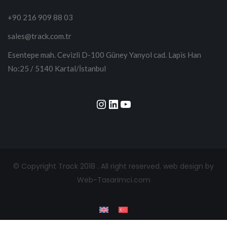
+90 216 909 88 03
sales@track.com.tr
Esentepe mah. Cevizli D-100 Güney Yanyol cad. Lapis Han
No:25 / 5140 Kartal/İstanbul
Instagram
LinkedIn
YouTube
© Copyright Track 2018 . All right reserved.
web design by
Web-Tasarimci.com