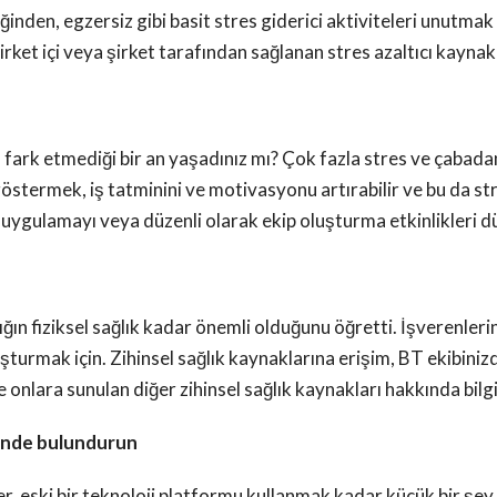
nden, egzersiz gibi basit stres giderici aktiviteleri unutmak ç
şirket içi veya şirket tarafından sağlanan stres azaltıcı kayna
n fark etmediği bir an yaşadınız mı? Çok fazla stres ve çaba
ir göstermek, iş tatminini ve motivasyonu artırabilir ve bu da s
 uygulamayı veya düzenli olarak ekip oluşturma etkinlikleri
ığın fiziksel sağlık kadar önemli olduğunu öğretti. İşverenleri
şturmak için. Zihinsel sağlık kaynaklarına erişim, BT ekibinizd
onlara sunulan diğer zihinsel sağlık kaynakları hakkında bilgi
önünde bulundurun
, eski bir teknoloji platformu kullanmak kadar küçük bir şey ol