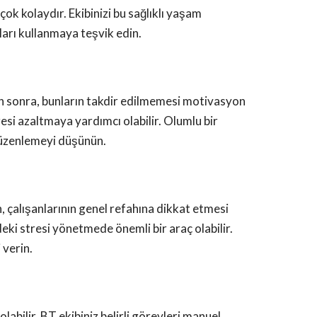
ok kolaydır. Ekibinizi bu sağlıklı yaşam
kları kullanmaya teşvik edin.
dan sonra, bunların takdir edilmemesi motivasyon
tresi azaltmaya yardımcı olabilir. Olumlu bir
 düzenlemeyi düşünün.
n, çalışanlarının genel refahına dikkat etmesi
eki stresi yönetmede önemli bir araç olabilir.
 verin.
abilir. BT ekibiniz belirli görevleri manuel