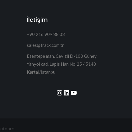
İletişim
+90 216 909 88 03
sales@track.com.tr
Esentepe mah. Cevizli D-100 Güney
Yanyol cad. Lapis Han No:25 / 5140
Kartal/İstanbul
Instagram
LinkedIn
YouTube
mci.com