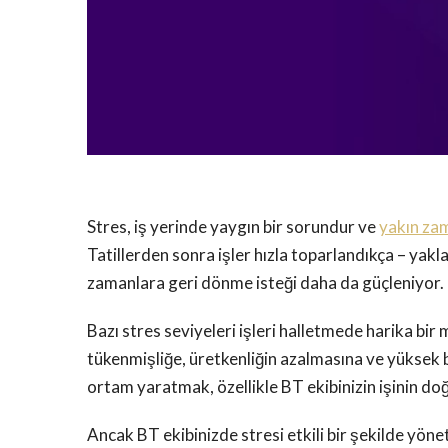
Stres, iş yerinde yaygın bir sorundur ve
yakın za
Tatillerden sonra işler hızla toparlandıkça – yakl
zamanlara geri dönme isteği daha da güçleniyor.
Bazı stres seviyeleri işleri halletmede harika bir
tükenmişliğe, üretkenliğin azalmasına ve yüksek b
ortam yaratmak, özellikle BT ekibinizin işinin d
Ancak BT ekibinizde stresi etkili bir şekilde yöne