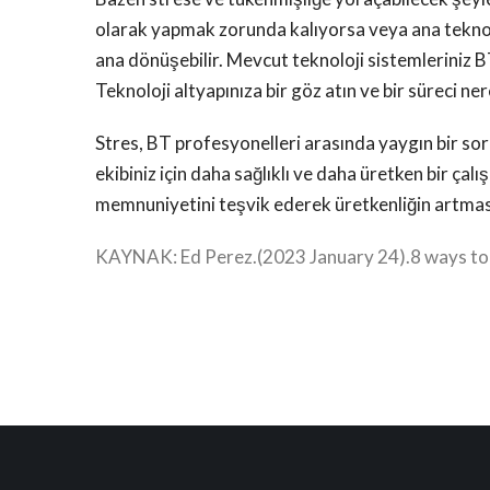
olarak yapmak zorunda kalıyorsa veya ana teknol
ana dönüşebilir. Mevcut teknoloji sistemleriniz BT
Teknoloji altyapınıza bir göz atın ve bir süreci ne
Stres, BT profesyonelleri arasında yaygın bir soru
ekibiniz için daha sağlıklı ve daha üretken bir çal
memnuniyetini teşvik ederek üretkenliğin artması
KAYNAK: Ed Perez.(2023 January 24).8 ways to m