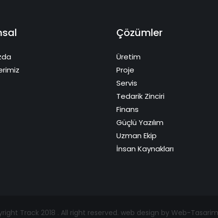
sal
Çözümler
zda
Üretim
erimiz
Proje
Servis
Tedarik Zinciri
Finans
Güçlü Yazılım
Uzman Ekip
İnsan Kaynakları
ight Track 2018 . All right reserved.
web design by Web-Tasari