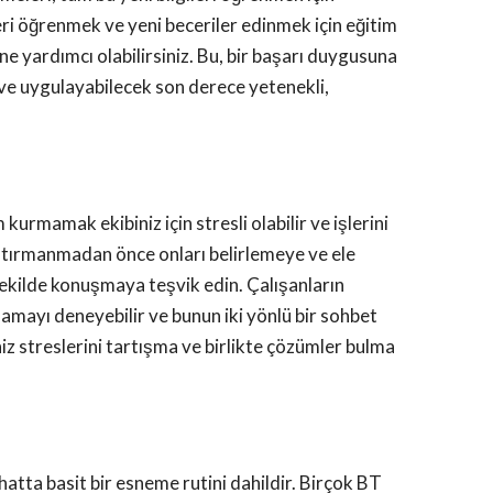
ri öğrenmek ve yeni beceriler edinmek için eğitim
e yardımcı olabilirsiniz. Bu, bir başarı duygusuna
cek ve uygulayabilecek son derece yetenekli,
 kurmamak ekibiniz için stresli olabilir ve işlerini
lar tırmanmadan önce onları belirlemeye ve ele
 şekilde konuşmaya teşvik edin. Çalışanların
rlamayı deneyebilir ve bunun iki yönlü bir sohbet
niz streslerini tartışma ve birlikte çözümler bulma
atta basit bir esneme rutini dahildir. Birçok BT