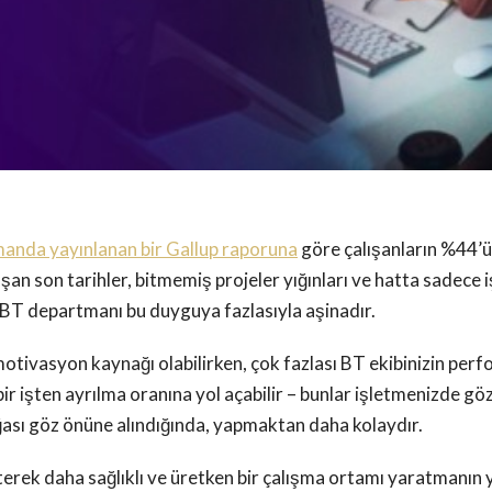
manda yayınlanan bir Gallup raporuna
göre çalışanların %44’ü 
aşan son tarihler, bitmemiş projeler yığınları ve hatta sadece 
 BT departmanı bu duyguya fazlasıyla aşinadır.
 motivasyon kaynağı olabilirken, çok fazlası BT ekibinizin perfo
ir işten ayrılma oranına yol açabilir – bunlar işletmenizde gö
oğası göz önüne alındığında, yapmaktan daha kolaydır.
terek daha sağlıklı ve üretken bir çalışma ortamı yaratmanın y