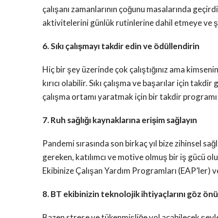
çalışanı zamanlarının çoğunu masalarında geçirdiği
aktivitelerini günlük rutinlerine dahil etmeye ve 
6. Sıkı çalışmayı takdir edin ve ödüllendirin
Hiç bir şey üzerinde çok çalıştığınız ama kimseni
kırıcı olabilir. Sıkı çalışma ve başarılar için takd
çalışma ortamı yaratmak için bir takdir programı
7. Ruh sağlığı kaynaklarına erişim sağlayın
Pandemi sırasında son birkaç yıl bize zihinsel sağl
gereken, katılımcı ve motive olmuş bir iş gücü olu
Ekibinize Çalışan Yardım Programları (EAP’ler) ve 
8. BT ekibinizin teknolojik ihtiyaçlarını göz 
Bazen strese ve tükenmişliğe yol açabilecek şeyler