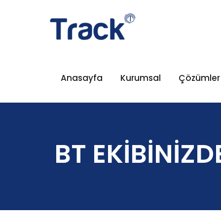
Anasayfa
Kurumsal
Çözümler
BT EKİBİNİZD