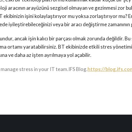
oji aracının arayüzünü sezgisel olmayan ve gezinmesi zor bul
 ekibinizin işini kolaylaştırıyor mu yoksa zorlaştırıyor mu? E
rede iyileştirebileceğinizi veya bir aracı değiştirme zamanının
ndur, ancak işin kalıcı bir parçası olmak zorunda değildir. Bu
ışma ortamı yaratabilirsiniz. BT ekibinizde etkili stres yönetimi
na ve daha az işten ayrılmaya yol açabilir.
anage stress in your IT team.IFS Blog.
https://blog.ifs.