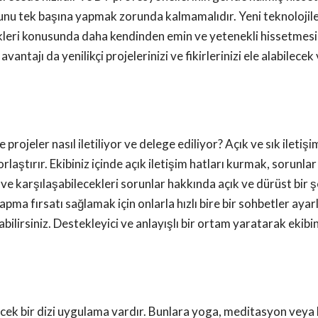
bunu tek başına yapmak zorunda kalmamalıdır. Yeni teknolojile
ekleri konusunda daha kendinden emin ve yetenekli hissetmesin
avantajı da yenilikçi projelerinizi ve fikirlerinizi ele alabile
rojeler nasıl iletiliyor ve delege ediliyor? Açık ve sık iletişim
orlaştırır. Ekibiniz içinde açık iletişim hatları kurmak, sorun
ri ve karşılaşabilecekleri sorunlar hakkında açık ve dürüst bir
apma fırsatı sağlamak için onlarla hızlı bire bir sohbetler aya
bilirsiniz. Destekleyici ve anlayışlı bir ortam yaratarak ekibi
cek bir dizi uygulama vardır. Bunlara yoga, meditasyon veya h