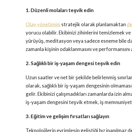
1. Düzenli molaları teşvik edin
Olay yönetimini
stratejik olarak planlamaktan
de
yorucu olabilir. Ekibinizi zihinlerini temizlemek
yürüyüş, meditasyon veya sadece esneme bile dahi
zamanla kişinin odaklanmasını ve performansını a
2. Sağlıklı bir iş-yaşam dengesi teşvik edin
Uzun saatler ve net bir şekilde belirlenmiş sınırlar
olarak, sağlıklı bir iş-yaşam dengesinin olmaması, 
gelir. Ekibinizi çalışmadıkları zamanlarda izin alm
iş-yaşam dengesini teşvik etmek, iş memnuniyetin
3. Eğitim ve gelişim fırsatları sağlayın
Teknolojilerin evrimleşip geliştiği hız inanılmaz 