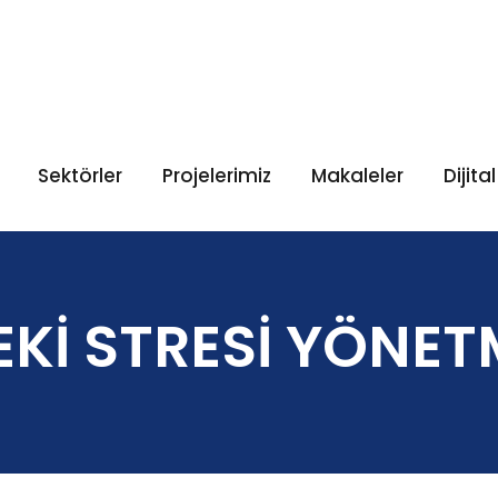
Sektörler
Projelerimiz
Makaleler
Dijita
EKİ STRESİ YÖNE