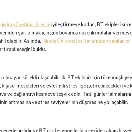
ğişim yönetimi sürecini
iyileştirmeye kadar , BT ekipleri sür
 ve yeniden şarj olmak için gün boyunca düzenli molalar vermey
l olabilir. Aslında,
Illinois Üniversitesi tarafından yapılan bi
rtırabileceğini buldu.
ı olmayan sürekli ulaşılabilirlik, BT ekibiniz için tükenmişliğe 
kişisel meseleleri ve evle ilgili stresi işe getirebilecekleri v
aya ve bağlantıyı kesmeye teşvik edin. Tatil günleri almalarını v
in artmasına ve stres seviyelerinin düşmesine yol açabilir.
derecede hızlıdır ve BT profesyonellerinin geride kalmış hisset