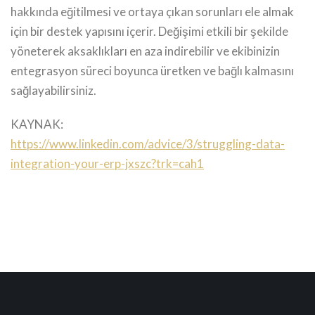
hakkında eğitilmesi ve ortaya çıkan sorunları ele almak
için bir destek yapısını içerir. Değişimi etkili bir şekilde
yöneterek aksaklıkları en aza indirebilir ve ekibinizin
entegrasyon süreci boyunca üretken ve bağlı kalmasını
sağlayabilirsiniz.
KAYNAK:
https://www.linkedin.com/advice/3/struggling-data-
integration-your-erp-jxszc?trk=cah1