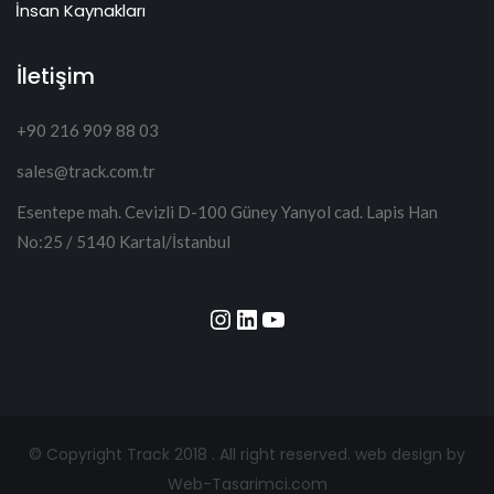
İnsan Kaynakları
İletişim
+90 216 909 88 03
sales@track.com.tr
Esentepe mah. Cevizli D-100 Güney Yanyol cad. Lapis Han
No:25 / 5140 Kartal/İstanbul
Instagram
LinkedIn
YouTube
© Copyright Track 2018 . All right reserved.
web design by
Web-Tasarimci.com