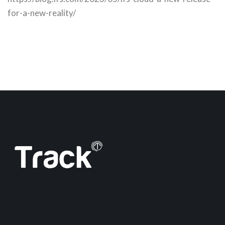
for-a-new-reality/