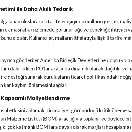
etimi ile Daha Akıllı Tedarik
lgalanan uluslararası tarifeler ışığında malların gerçek maliy
erin ek masrafları izlemede görünürlüğe ve esnekliğe ihtiyacı 
nu ele alır. Kullanıcılar, malların ithalatıyla ilişkili tarife ma
ayrıca gönderiler Amerika Birleşik Devletleri’ne doğru yola ç
, tüm dahil edilen PO’lar arasında dinamik olarak dağıtılır ve n
ife desteği sunarak kuruluşların ticaret politikasındaki değiş
 kar kaybını önlemesini sağlar.
n Kapsamlı Maliyetlendirme
ansal etkisini anlamak için maliyet görünürlüğü kritik öneme
ün Malzeme Listesi (BOM) aracılığıyla toplanır ve böylece bit
ık, çok katmanlı BOM’lara dayalı olarak marjları hesaplaması g