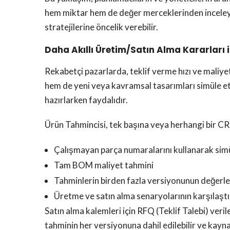
hem miktar hem de değer merceklerinden inceleyer
stratejilerine öncelik verebilir.
Daha Akıllı Üretim/Satın Alma Kararları 
Rekabetçi pazarlarda, teklif verme hızı ve maliye
hem de yeni veya kavramsal tasarımları simüle etme
hazırlarken faydalıdır.
Ürün Tahmincisi, tek başına veya herhangi bir CRM
Çalışmayan parça numaralarını kullanarak simü
Tam BOM maliyet tahmini
Tahminlerin birden fazla versiyonunun değerle
Üretme ve satın alma senaryolarının karşılaştı
Satın alma kalemleri için RFQ (Teklif Talebi) verile
tahminin her versiyonuna dahil edilebilir ve kayna