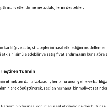
şitli maliyetlendirme metodolojilerini destekler:
ın karlılığı ve satış stratejilerini nasıl etkilediğini modelleme
j etkisini simüle edebilir ve satış fiyatlandırmasını buna göre
irleştiren Tahmin
in etmekten daha fazlasıdır; her bir ürünün gelire ve karlılığa
 tahminlere dönüştürerek, seçilen herhangi bir maliyet setinde
karışımının finansal sonuçları nasıl etkilediğine dair bütünsel