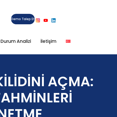
Demo Talep Et
l Durum Analizi
İletişim
KİLİDİNİ AÇMA:
 TAHMİNLERİ
ÖNETME