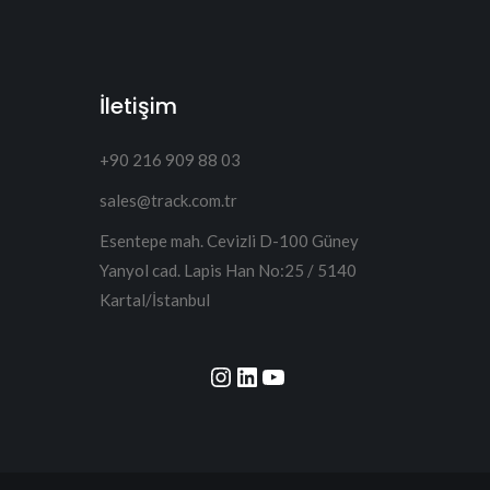
İletişim
+90 216 909 88 03
sales@track.com.tr
Esentepe mah. Cevizli D-100 Güney
Yanyol cad. Lapis Han No:25 / 5140
Kartal/İstanbul
Instagram
LinkedIn
YouTube