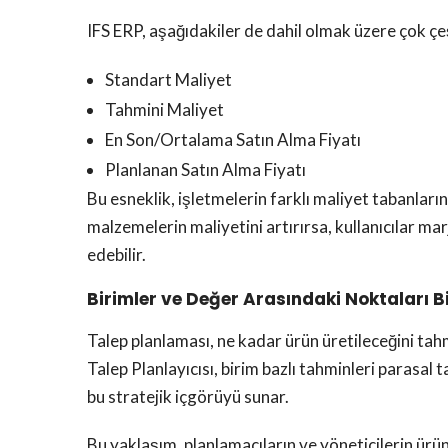
IFS ERP, aşağıdakiler de dahil olmak üzere çok çe
Standart Maliyet
Tahmini Maliyet
En Son/Ortalama Satın Alma Fiyatı
Planlanan Satın Alma Fiyatı
Bu esneklik, işletmelerin farklı maliyet tabanların
malzemelerin maliyetini artırırsa, kullanıcılar mar
edebilir.
Birimler ve Değer Arasındaki Noktaları B
Talep planlaması, ne kadar ürün üretileceğini tahm
Talep Planlayıcısı, birim bazlı tahminleri parasal
bu stratejik içgörüyü sunar.
Bu yaklaşım, planlamacıların ve yöneticilerin ürün 