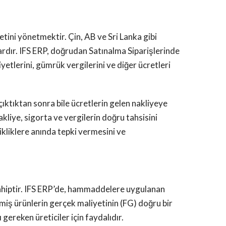
etini yönetmektir. Çin, AB ve Sri Lanka gibi
vardır. IFS ERP, doğrudan Satınalma Siparişlerinde
liyetlerini, gümrük vergilerini ve diğer ücretleri
ıktıktan sonra bile ücretlerin gelen nakliyeye
akliye, sigorta ve vergilerin doğru tahsisini
ikliklere anında tepki vermesini ve
 sahiptir. IFS ERP’de, hammaddelere uygulanan
miş ürünlerin gerçek maliyetinin (FG) doğru bir
ereken üreticiler için faydalıdır.