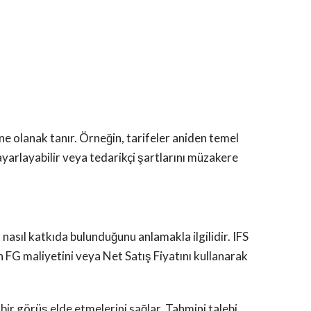
sine olanak tanır. Örneğin, tarifeler aniden temel
 ayarlayabilir veya tedarikçi şartlarını müzakere
 nasıl katkıda bulunduğunu anlamakla ilgilidir. IFS
n FG maliyetini veya Net Satış Fiyatını kullanarak
 bir görüş elde etmelerini sağlar. Tahmini talebi