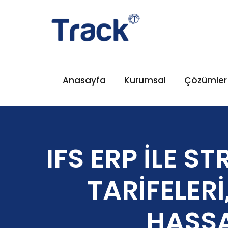
Anasayfa
Kurumsal
Çözümler
IFS ERP İLE S
TARİFELERİ
HASSA