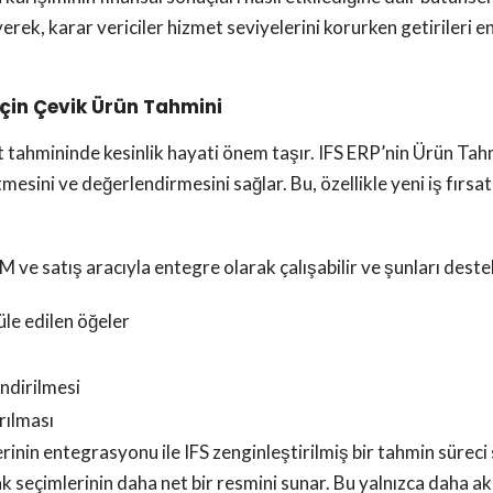
ek, karar vericiler hizmet seviyelerini korurken getirileri e
için Çevik Ürün Tahmini
t tahmininde kesinlik hayati önem taşır. IFS ERP’nin Ürün Tah
sini ve değerlendirmesini sağlar. Bu, özellikle yeni iş fırsatl
 ve satış aracıyla entegre olarak çalışabilir ve şunları deste
le edilen öğeler
ndirilmesi
rılması
rinin entegrasyonu ile IFS zenginleştirilmiş bir tahmin süreci sa
k seçimlerinin daha net bir resmini sunar. Bu yalnızca daha akı