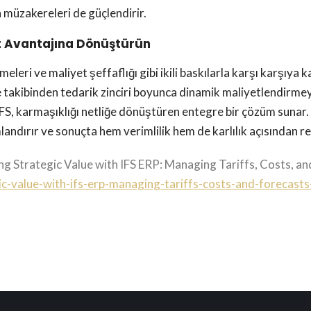
n müzakereleri de güçlendirir.
bet Avantajına Dönüştürün
leri ve maliyet şeffaflığı gibi ikili baskılarla karşı karşıya 
 takibinden tedarik zinciri boyunca dinamik maliyetlendirmeye,
S, karmaşıklığı netliğe dönüştüren entegre bir çözüm sunar. 
mlandırır ve sonuçta hem verimlilik hem de karlılık açısından r
ng Strategic Value with IFS ERP: Managing Tariffs, Costs, an
ic-value-with-ifs-erp-managing-tariffs-costs-and-forecasts