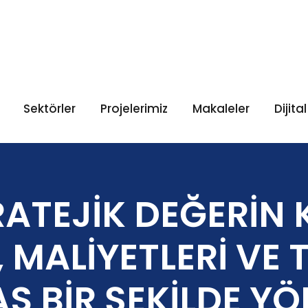
Sektörler
Projelerimiz
Makaleler
Dijita
TRATEJİK DEĞERİN 
, MALİYETLERİ VE
S BİR ŞEKİLDE Y