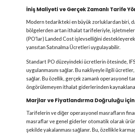
İniş Maliyeti ve Gerçek Zamanlı Tarife Yön
Modern tedarikteki en büyük zorluklardan biri, da
bölgelerden artan ithalat tarifeleriyle, işletmel
(PO’lar) Landed Cost işlevselliğini destekleyerek bu
yansıtan Satınalma Ücretleri uygulayabilir.
Standart PO düzeyindeki ücretlerin ötesinde, IFS 
uygulanmasını sağlar. Bu nakliyeyle ilgili ücretler
sağlar. Bu özellik, gerçek zamanlı operasyonel tar
öngörülemeyen ithalat giderlerinden kaynaklanan
Marjlar ve Fiyatlandırma Doğruluğu içi
Tarifelerin ve diğer operasyonel masrafların fin
masraflar ve genel giderler otomatik olarak ürün
şekilde yakalanması sağlanır. Bu, özellikle karmaş