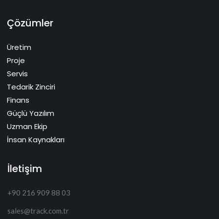
Çözümler
Üretim
Proje
Servis
Tedarik Zinciri
Finans
Güçlü Yazılım
Uzman Ekip
İnsan Kaynakları
İletişim
+90 216 909 88 03
sales@track.com.tr