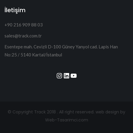
İletişim
+90 216 909 88 03
sales@track.com.tr
Esentepe mah. Cevizli D-100 Güney Yanyol cad. Lapis Han
No:25 / 5140 Kartal/İstanbul
Instagram
LinkedIn
YouTube
© Copyright Track 2018 . All right reserved.
web design by
Web-Tasarimci.com